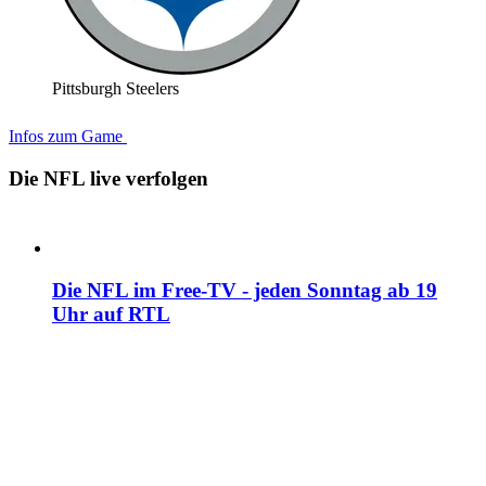
Pittsburgh Steelers
Infos zum Game
Die NFL live verfolgen
Die NFL im Free-TV - jeden Sonntag ab 19
Uhr auf RTL