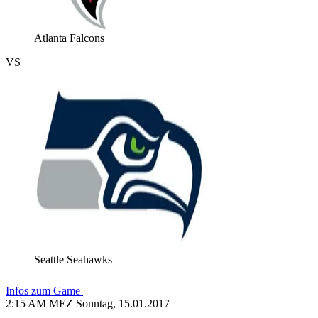
Atlanta Falcons
VS
Seattle Seahawks
Infos zum Game
2:15 AM MEZ Sonntag, 15.01.2017