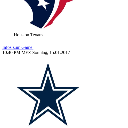
Houston Texans
Infos zum Game
10:40 PM MEZ Sonntag, 15.01.2017