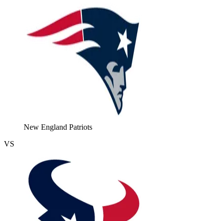
New England Patriots
VS