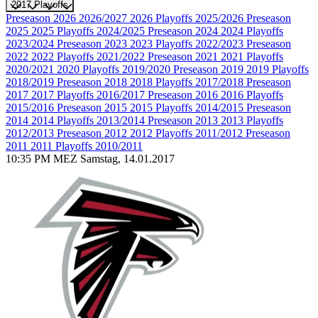
2017 Playoffs
Preseason 2026
2026/2027
2026 Playoffs
2025/2026
Preseason
2025
2025 Playoffs
2024/2025
Preseason 2024
2024 Playoffs
2023/2024
Preseason 2023
2023 Playoffs
2022/2023
Preseason
2022
2022 Playoffs
2021/2022
Preseason 2021
2021 Playoffs
2020/2021
2020 Playoffs
2019/2020
Preseason 2019
2019 Playoffs
2018/2019
Preseason 2018
2018 Playoffs
2017/2018
Preseason
2017
2017 Playoffs
2016/2017
Preseason 2016
2016 Playoffs
2015/2016
Preseason 2015
2015 Playoffs
2014/2015
Preseason
2014
2014 Playoffs
2013/2014
Preseason 2013
2013 Playoffs
2012/2013
Preseason 2012
2012 Playoffs
2011/2012
Preseason
2011
2011 Playoffs
2010/2011
10:35 PM MEZ Samstag, 14.01.2017