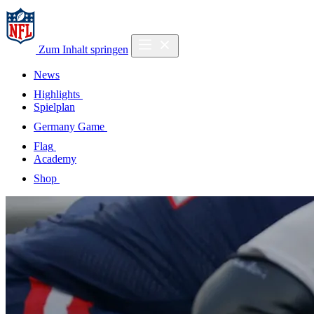
Zum Inhalt springen
News
Highlights
Spielplan
Germany Game
Flag
Academy
Shop