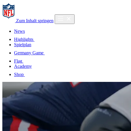
Zum Inhalt springen
News
Highlights
Spielplan
Germany Game
Flag
Academy
Shop