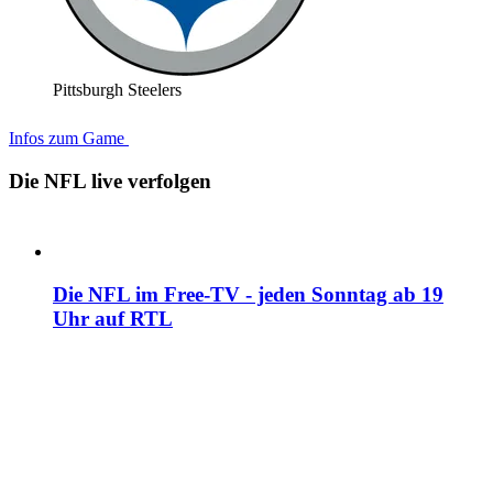
Pittsburgh Steelers
Infos zum Game
Die NFL live verfolgen
Die NFL im Free-TV - jeden Sonntag ab 19
Uhr auf RTL