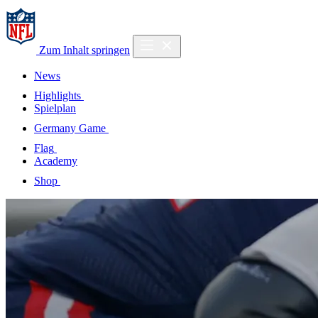
Zum Inhalt springen
News
Highlights
Spielplan
Germany Game
Flag
Academy
Shop