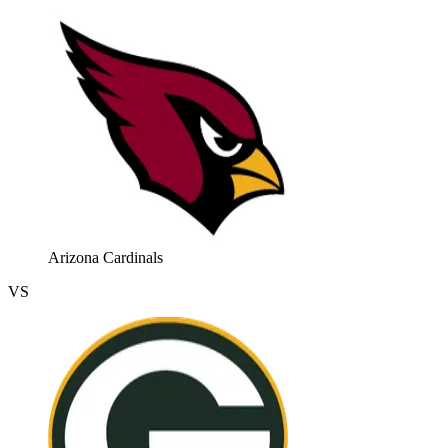
Arizona Cardinals
VS