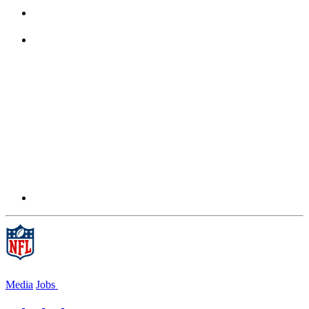
Media
Jobs