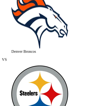
Denver Broncos
VS