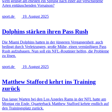
wem gelingt am ehesten ein Sprung nach einer auf verschiedene
Arten enttäuschenden Vorsaison?
sport.de
19. August 2025
Dolphins stärken ihren Pass Rush
Die Miami Dolphins hatten in der jüngeren Vergangenheit, auch
bedingt durch Verletzungen, große Mühe, einen vernünftigen Pass
Rush aufzubauen. Nun soll ein NFL-Routinier helfen, die Probleme
zu lösen.
sport.de
19. August 2025
Matthew Stafford kehrt ins Training
zurück
Das lange Warten bei den Los Angeles Rams in der NFL hatte am
Montag ein Ende. Quarterback Matthew Stafford kehrte endlich auf
den Trainingsplatz zurück.