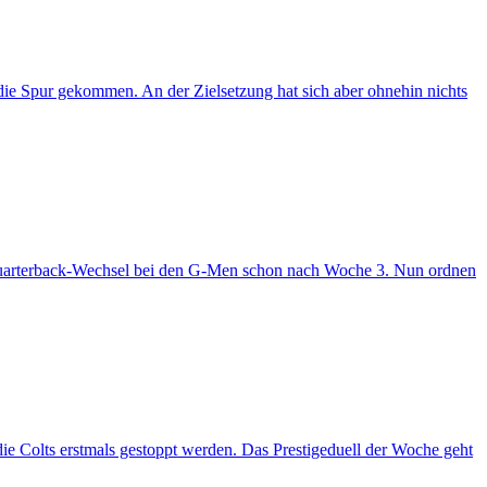
die Spur gekommen. An der Zielsetzung hat sich aber ohnehin nichts
Quarterback-Wechsel bei den G-Men schon nach Woche 3. Nun ordnen
die Colts erstmals gestoppt werden. Das Prestigeduell der Woche geht