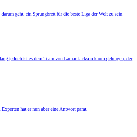
arum geht, ein Sprungbrett für die beste Liga der Welt zu sein.
islang jedoch ist es dem Team von Lamar Jackson kaum gelungen, der
 Experten hat er nun aber eine Antwort parat.