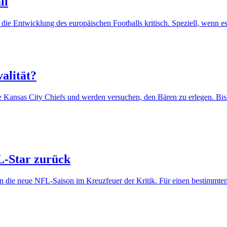
ll
 Entwicklung des europäischen Footballs kritisch. Speziell, wenn es d
alität?
die Kansas City Chiefs und werden versuchen, den Bären zu erlegen. B
L-Star zurück
in die neue NFL-Saison im Kreuzfeuer der Kritik. Für einen bestimmten